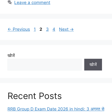
Leave a comment
Page
Page
Page
Page
←
Previous
1
2
3
4
Next
→
खोजें
खोजें
Recent Posts
RRB Group D Exam Date 2026 in hindi: 3 अगस्त से